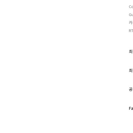
C
Gu
카
R
최
최
근
글
과
최
인
기
글
공
페
F
이
스
북
트