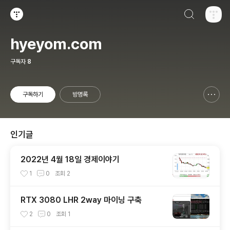
검색하기
티스토리
hyeyom.com
구독자
8
구독하기
방명록
신고하기 레이어
열기
인기글
2022년 4월 18일 경제이야기
1
0
조회
2
RTX 3080 LHR 2way 마이닝 구축
2
0
조회
1