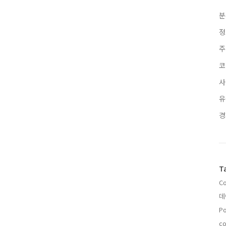
분
정
주
코
사
유
경
T
C
데
Po
co