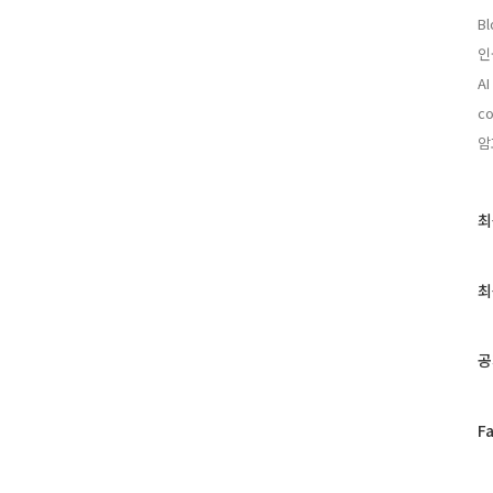
Bl
인
A
co
암
최
최
근
글
과
최
인
기
글
공
페
F
이
스