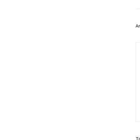
북
트
위
터
플
A
러
그
인
C
방
T