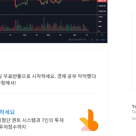
러
그
인
C
0일 무료반품으로 시작하세요. 경제 공부 막막했다
쿠팡에서!
방
T
께하세요
To
문
자
Ye
최첨단 퀀트 시스템과 7인의 투자
수
 투자점수까지