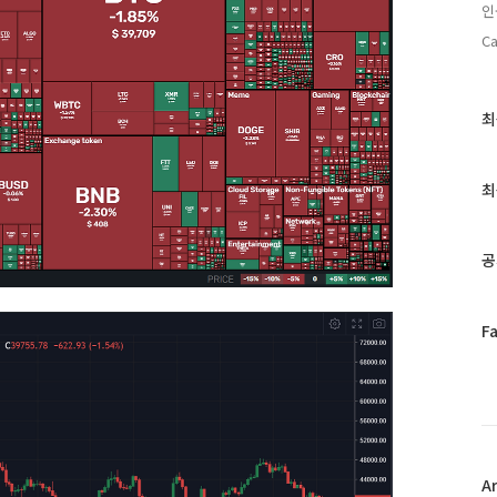
인
Ca
최
최
근
글
과
최
인
기
글
공
페
F
이
스
북
트
위
터
플
A