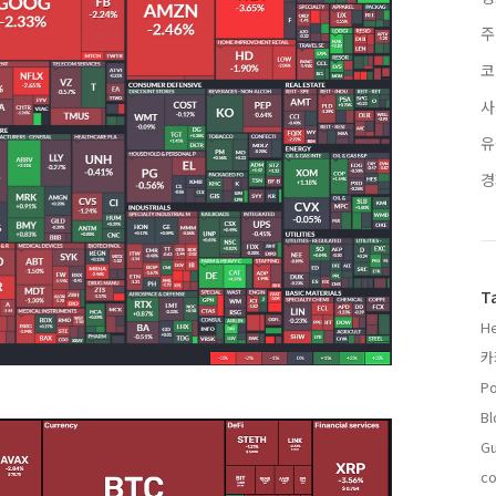
주
코
사
유
경
T
H
카
Po
Bl
Gu
co